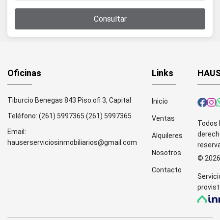
Consultar
Oficinas
Links
HAUS
Tiburcio Benegas 843 Piso:ofi 3, Capital
Inicio
Teléfono:
(261) 5997365
(261) 5997365
Ventas
Todos 
Email:
derech
Alquileres
hauserserviciosinmobiliarios@gmail.com
reserv
Nosotros
© 202
Contacto
Servici
provist