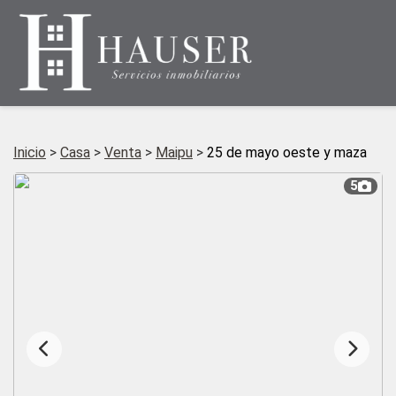
Inicio
>
Casa
>
Venta
>
Maipu
>
25 de mayo oeste y maza
5