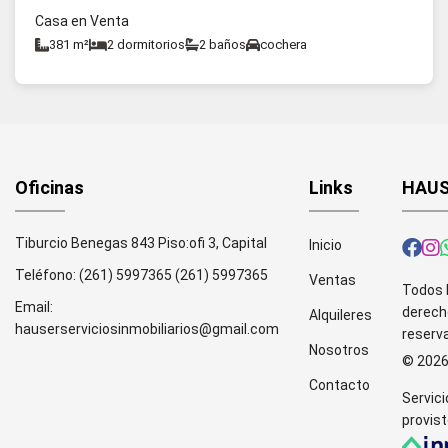
Casa en Venta
381 m²
2 dormitorios
2 baños
cochera
Oficinas
Links
HAUS
Tiburcio Benegas 843 Piso:ofi 3, Capital
Inicio
Teléfono:
(261) 5997365
(261) 5997365
Ventas
Todos 
Email:
derech
Alquileres
hauserserviciosinmobiliarios@gmail.com
reserv
Nosotros
© 202
Contacto
Servici
provist