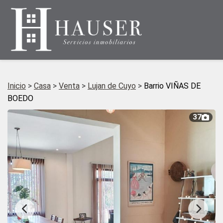
Inicio
>
Casa
>
Venta
>
Lujan de Cuyo
>
Barrio VIÑAS DE
BOEDO
37