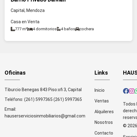
Capital, Mendoza
Casa en Venta
777 m²
4 dormitorios
4 baños
cochera
Oficinas
Links
HAUS
Tiburcio Benegas 843 Piso:ofi 3, Capital
Inicio
Teléfono:
(261) 5997365
(261) 5997365
Ventas
Todos 
Email:
derech
Alquileres
hauserserviciosinmobiliarios@gmail.com
reserv
Nosotros
© 202
Contacto