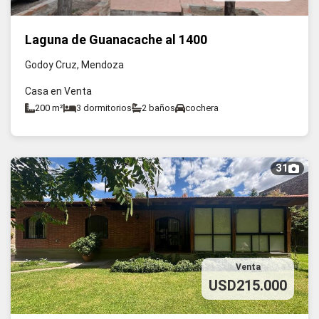
Laguna de Guanacache al 1400
Godoy Cruz, Mendoza
Casa en Venta
200 m²
3 dormitorios
2 baños
cochera
31
Venta
USD215.000