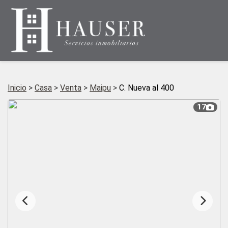
Inicio
>
Casa
>
Venta
>
Maipu
>
C. Nueva al 400
17