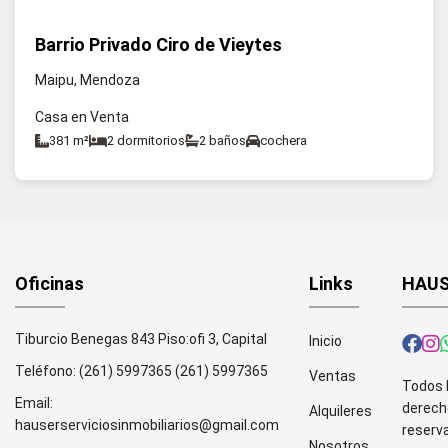
Barrio Privado Ciro de Vieytes
Maipu, Mendoza
Casa en Venta
381 m²
2 dormitorios
2 baños
cochera
Oficinas
Links
HAUS
Tiburcio Benegas 843 Piso:ofi 3, Capital
Inicio
Teléfono:
(261) 5997365
(261) 5997365
Ventas
Todos 
Email:
derech
Alquileres
hauserserviciosinmobiliarios@gmail.com
reserv
Nosotros