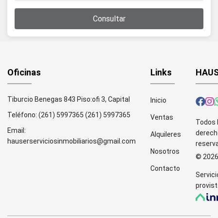
Consultar
Oficinas
Links
HAUS
Tiburcio Benegas 843 Piso:ofi 3, Capital
Inicio
Teléfono:
(261) 5997365
(261) 5997365
Ventas
Todos 
Email:
derech
Alquileres
hauserserviciosinmobiliarios@gmail.com
reserv
Nosotros
© 202
Contacto
Servici
provist