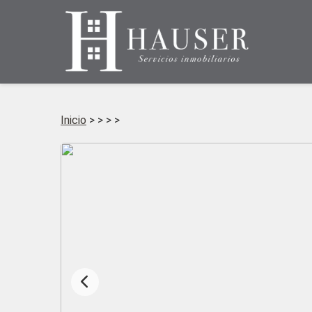
Inicio
>
>
>
>