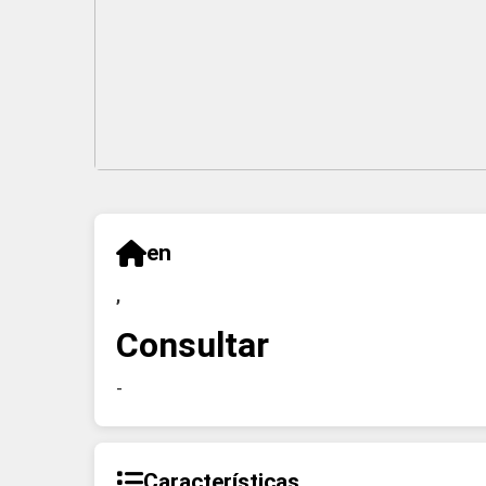
en
,
Consultar
-
Características