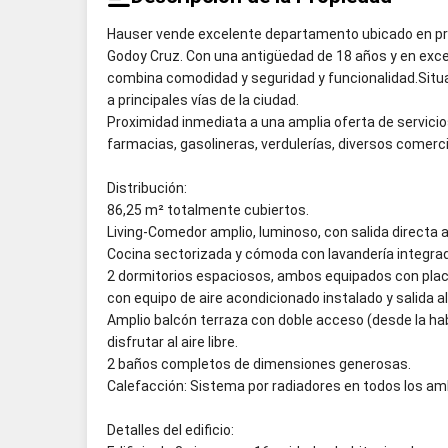
Hauser vende excelente departamento ubicado en prime
Godoy Cruz. Con una antigüedad de 18 años y en exc
combina comodidad y seguridad y funcionalidad.Situa
a principales vías de la ciudad.
Proximidad inmediata a una amplia oferta de servicio
farmacias, gasolineras, verdulerías, diversos comerc
Distribución:
86,25 m² totalmente cubiertos.
Living-Comedor amplio, luminoso, con salida directa a
Cocina sectorizada y cómoda con lavandería integra
2 dormitorios espaciosos, ambos equipados con placa
con equipo de aire acondicionado instalado y salida al
Amplio balcón terraza con doble acceso (desde la habi
disfrutar al aire libre.
2 baños completos de dimensiones generosas.
Calefacción: Sistema por radiadores en todos los am
Detalles del edificio: