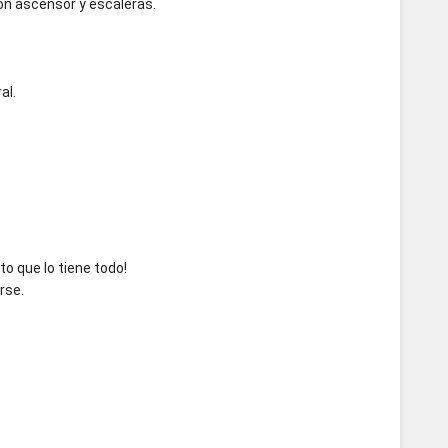
con ascensor y escaleras.
al.
o que lo tiene todo!
rse.