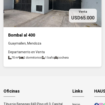
Venta
USD65.000
Bombal al 400
Guaymallen, Mendoza
Departamento en Venta
70 m²
2 dormitorios
1 baño
cochera
Oficinas
Links
HAUS
Tiburcio Benegas 843 Piso:ofi 3, Capital
Inicio