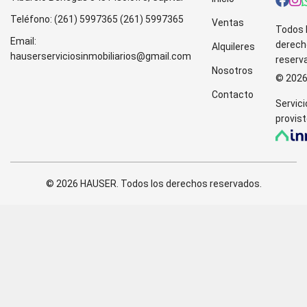
Teléfono:
(261) 5997365
(261) 5997365
Ventas
Todos 
Email:
derech
Alquileres
hauserserviciosinmobiliarios@gmail.com
reserv
Nosotros
© 202
Contacto
Servici
provist
© 2026 HAUSER. Todos los derechos reservados.