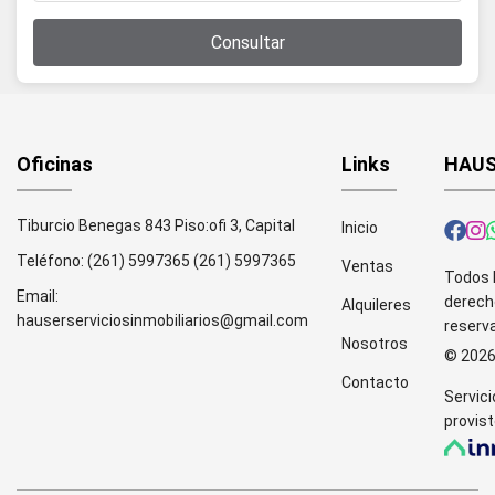
Consultar
Oficinas
Links
HAUS
Tiburcio Benegas 843 Piso:ofi 3, Capital
Inicio
Teléfono:
(261) 5997365
(261) 5997365
Ventas
Todos 
Email:
derech
Alquileres
hauserserviciosinmobiliarios@gmail.com
reserv
Nosotros
© 202
Contacto
Servici
provist